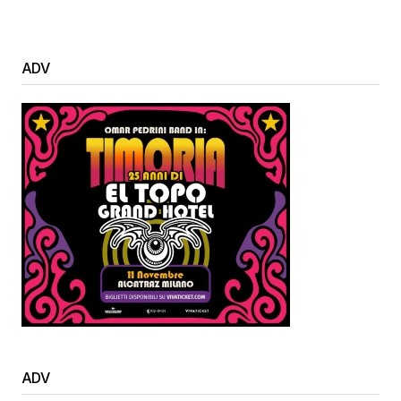
ADV
ADV