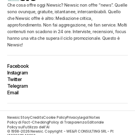
Che cosa offre oggi Newsic? Newsic non offre “news”. Quelle
sono ovunque, gratuite, istantanee, intercambiabili. Quello
che Newsic offre è altro: Mediazione critica,
approfondimento. Non fai aggregazione, né fan service. Molti
contenuti non scadono in 24 ore. Interviste, recensioni, focus
hanno una vita che supera il ciclo promozionale. Questo è
Newsic!
Facebook
Instagram
Twitter
Telegram
Email
Newsic Story
Credits
Cookie Policy
Privacy
Legal Notes
Policy di Fact-Checking
Policy di Trasparenza Editoriale
Policy sull’utilizzo dell’AI
© 1998-2026 Newsic. Copyright - WE&FI CONSULTING SRL - PI: