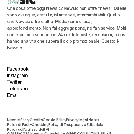
Che cosa offre oggi Newsic? Newsic non offre “news”. Quelle
sono ovunque, gratuite, istantanee, intercambiabili. Quello
che Newsic offre è altro: Mediazione critica,
approfondimento. Non fai aggregazione, né fan service. Molti
contenuti non scadono in 24 ore. Interviste, recensioni, focus
hanno una vita che supera il ciclo promozionale. Questo è
Newsic!
Facebook
Instagram
Twitter
Telegram
Email
Newsic Story
Credits
Cookie Policy
Privacy
Legal Notes
Policy di Fact-Checking
Policy di Trasparenza Editoriale
Policy sull’utilizzo dell’AI
© 1998-2026 Newsic. Copyright - WE&FI CONSULTING SRL - PI: