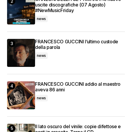
uscite discografiche (07 Agosto)
#NewMusicFriday
news
FRANCESCO GUCCINI l’ultimo custode
della parola
news
FRANCESCO GUCCINI addio al maestro
aveva 86 anni
news
Il lato oscuro del vinile: copie difettose e