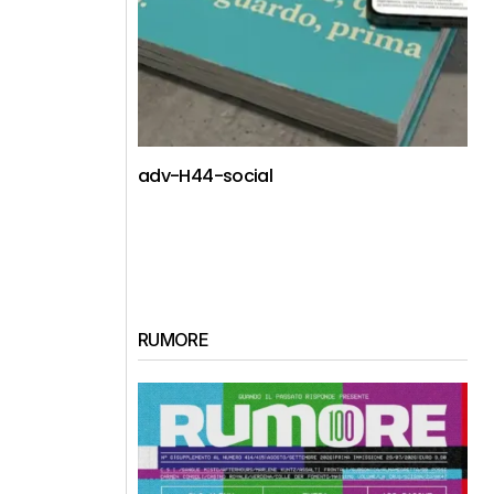
adv-H44-social
RUMORE