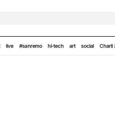
t
live
#sanremo
hi-tech
art
social
Charli