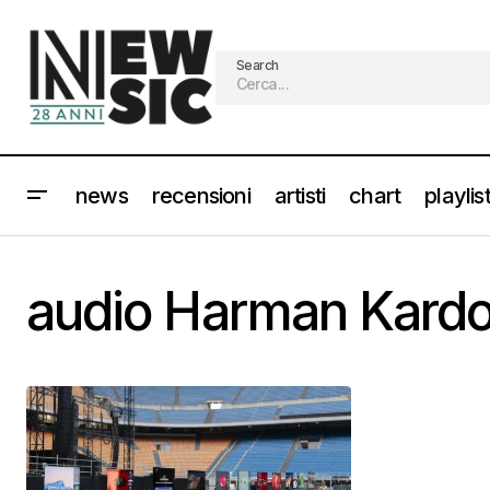
Search
news
recensioni
artisti
chart
playlis
audio Harman Kard