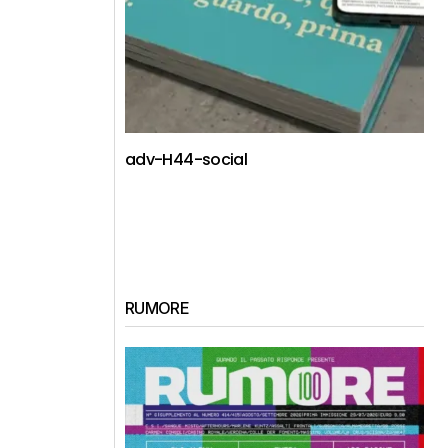
adv-H44-social
RUMORE