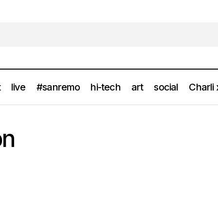
t
live
#sanremo
hi-tech
art
social
Charli
on