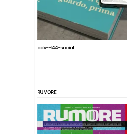
adv-H44-social
RUMORE