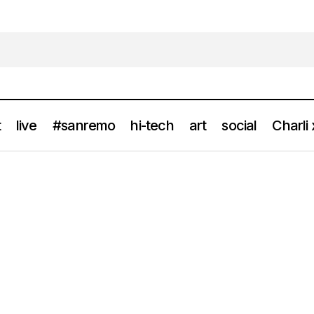
t
live
#sanremo
hi-tech
art
social
Charli