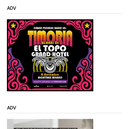
ADV
ADV