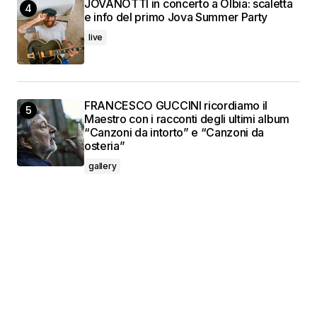
JOVANOTTI in concerto a Olbia: scaletta
e info del primo Jova Summer Party
live
FRANCESCO GUCCINI ricordiamo il
Maestro con i racconti degli ultimi album
“Canzoni da intorto” e “Canzoni da
osteria”
gallery