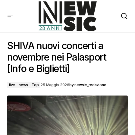
SHIVA nuovi concerti a novembre nei Palasport [Info e
Biglietti]
SHIVA nuovi concerti a
novembre nei Palasport
[Info e Biglietti]
live
news
Top
25 Maggio 2026
by
newsic_redazione