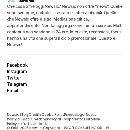
Che cosa offre oggi Newsic? Newsic non offre “news”. Quelle
sono ovunque, gratuite, istantanee, intercambiabili. Quello
che Newsic offre è altro: Mediazione critica,
approfondimento. Non fai aggregazione, né fan service. Molti
contenuti non scadono in 24 ore. Interviste, recensioni, focus
hanno una vita che supera il ciclo promozionale. Questo è
Newsic!
Facebook
Instagram
Twitter
Telegram
Email
Newsic Story
Credits
Cookie Policy
Privacy
Legal Notes
Policy di Fact-Checking
Policy di Trasparenza Editoriale
Policy sull’utilizzo dell’AI
© 1998-2026 Newsic. Copyright - WE&FI CONSULTING SRL - PI: