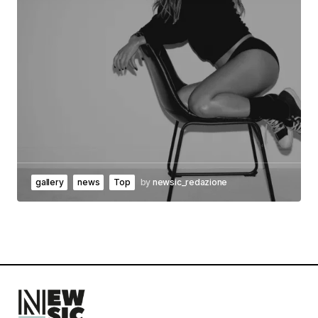
gallery
news
Top
by
newsic_redazione