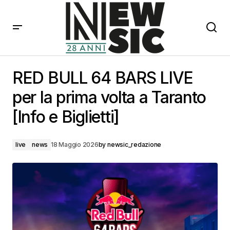
RED BULL 64 BARS LIVE per la prima volta a Taranto
[Info e Biglietti]
RED BULL 64 BARS LIVE
per la prima volta a Taranto
[Info e Biglietti]
live
news
18 Maggio 2026
by
newsic_redazione