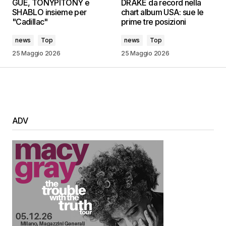
GUÈ, TONYPITONY e
DRAKE da record nella
SHABLO insieme per
chart album USA: sue le
"Cadillac"
prime tre posizioni
news
Top
news
Top
25 Maggio 2026
25 Maggio 2026
ADV