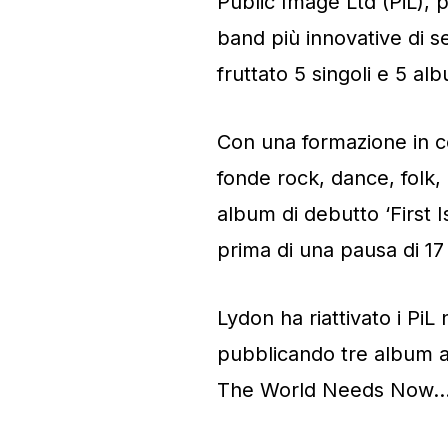
Public Image Ltd (PiL), 
band più innovative di s
fruttato 5 singoli e 5 a
Con una formazione in c
fonde rock, dance, folk,
album di debutto ‘First I
prima di una pausa di 17
Lydon ha riattivato i PiL
pubblicando tre album acc
The World Needs Now…’ 