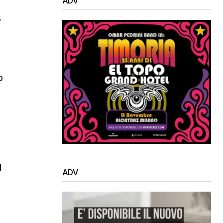
ADV
s
,
o
i
ADV