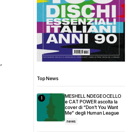
,
Top News
MESHELL NDEGEOCELLO
e CAT POWER ascolta la
cover di “Don’t You Want
Me” degli Human League
news