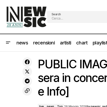
Search
news
recensioni
artisti
chart
playlis
COEZ arriva nei teatri con FROM THE
live
news
PUBLIC IMAGE
ROOFTOP [info e Biglietti]
sera in concer
e Info]
live
news
Top
26 Maggio 2026
by
newsic_red