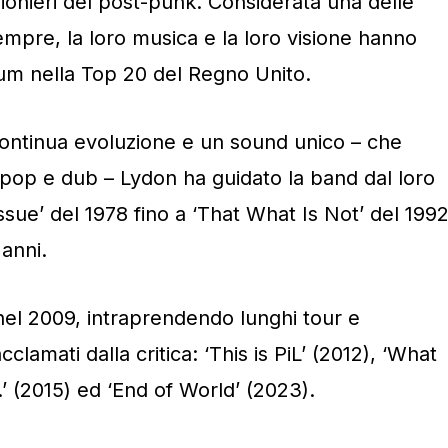
pionieri del post-punk. Considerata una delle
empre, la loro musica e la loro visione hanno
lbum nella Top 20 del Regno Unito.
ontinua evoluzione e un sound unico – che
 pop e dub – Lydon ha guidato la band dal loro
ssue’ del 1978 fino a ‘That What Is Not’ del 1992
 anni.
 nel 2009, intraprendendo lunghi tour e
lamati dalla critica: ‘This is PiL’ (2012), ‘What
(2015) ed ‘End of World’ (2023).