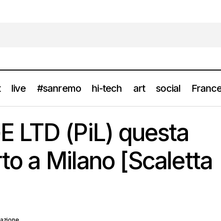
t
live
#sanremo
hi-tech
art
social
France
PUBLIC IMAGE LTD (PiL) questa sera in concerto a Milano [Sca
Top
 LTD (PiL) questa
to a Milano [Scaletta
azione