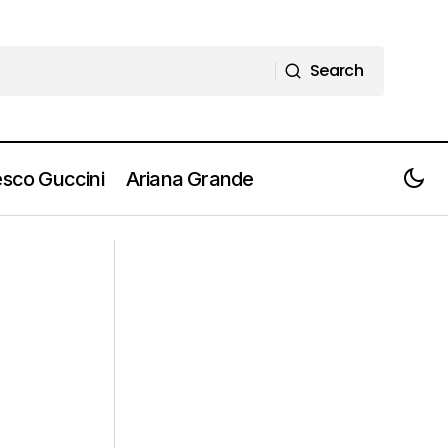
Search
Search
sco Guccini
Ariana Grande
SONNY ROLLINS: Addio All'Ultimo
letta e Info]
Gigante Dell'Era D'Oro Del Jazz. La
Playlist