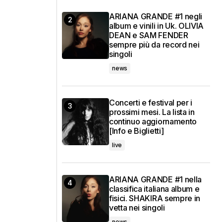
ARIANA GRANDE #1 negli
album e vinili in Uk. OLIVIA
DEAN e SAM FENDER
sempre più da record nei
singoli
news
Concerti e festival per i
prossimi mesi. La lista in
continuo aggiornamento
[Info e Biglietti]
live
ARIANA GRANDE #1 nella
classifica italiana album e
fisici. SHAKIRA sempre in
vetta nei singoli
news