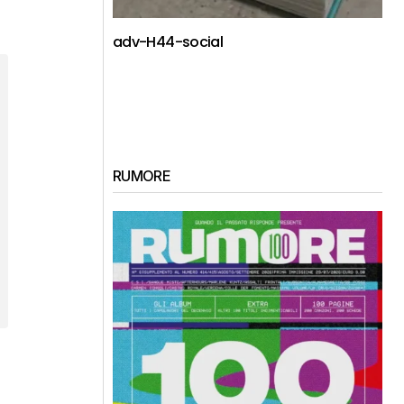
adv-H44-social
RUMORE