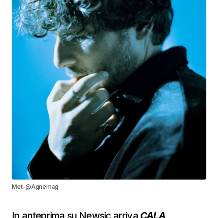
Met-@Agnemag
In anteprima su Newsic arriva
CALA