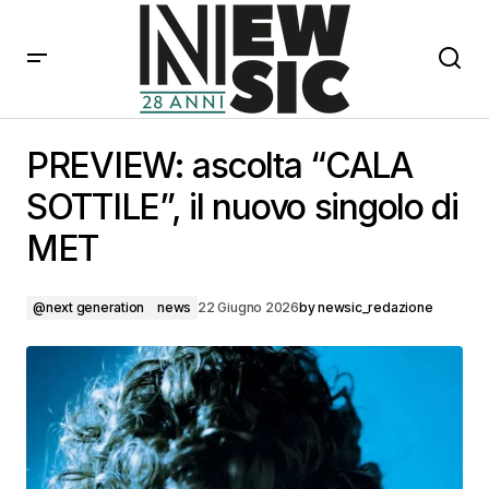
PREVIEW: ascolta “CALA SOTTILE”, il nuovo singolo di
MET
PREVIEW: ascolta “CALA
SOTTILE”, il nuovo singolo di
MET
@next generation
news
22 Giugno 2026
by
newsic_redazione