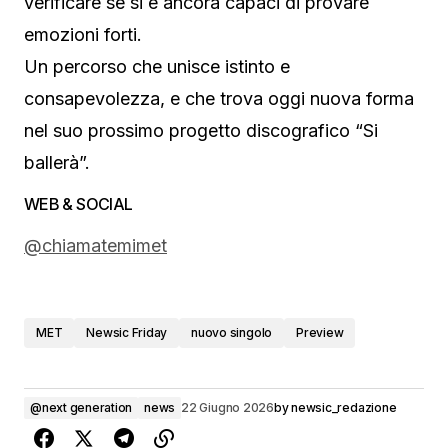
verificare se si è ancora capaci di provare
emozioni forti.
Un percorso che unisce istinto e
consapevolezza, e che trova oggi nuova forma
nel suo prossimo progetto discografico “Si
ballerà”.
WEB & SOCIAL
@chiamatemimet
MET
Newsic Friday
nuovo singolo
Preview
@next generation
news
22 Giugno 2026
by
newsic_redazione