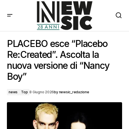
PLACEBO esce “Placebo Re:Created”. Ascolta la
nuova versione di “Nancy Boy”
PLACEBO esce “Placebo
Re:Created”. Ascolta la
nuova versione di “Nancy
Boy”
news
Top
8 Giugno 2026
by
newsic_redazione