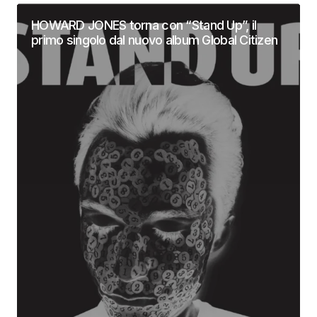
HOWARD JONES torna con “Stand Up”, il
primo singolo dal nuovo album Global Citizen