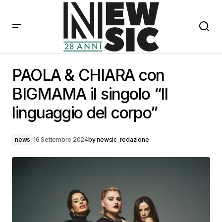
PAOLA & CHIARA con BIGMAMA il singolo “Il linguaggio
del corpo”
PAOLA & CHIARA con
BIGMAMA il singolo “Il
linguaggio del corpo”
news
16 Settembre 2024
by
newsic_redazione