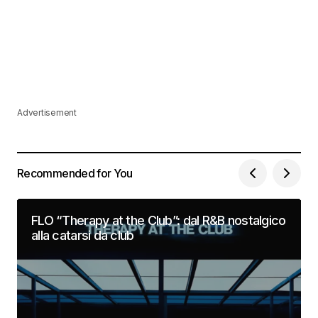
Advertisement
Recommended for You
FLO “Therapy at the Club”: dal R&B nostalgico
alla catarsi da club