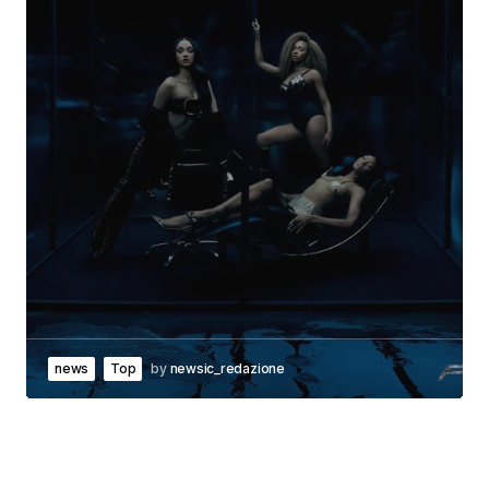
news
Top
by
newsic_redazione