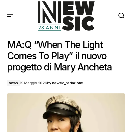
MA:Q “When The Light Comes To Play” il nuovo
progetto di Mary Ancheta
MA:Q “When The Light
Comes To Play” il nuovo
progetto di Mary Ancheta
news
19 Maggio 2026
by
newsic_redazione