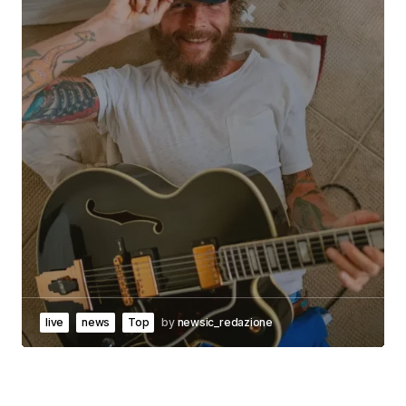
live
news
Top
by
newsic_redazione