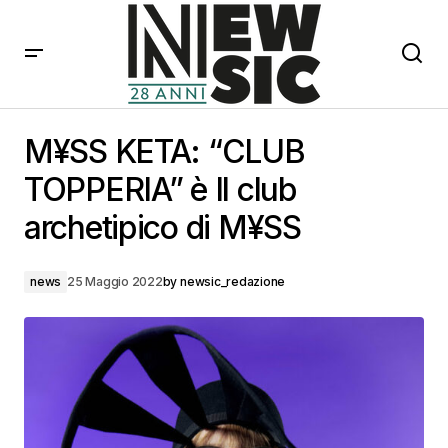
M¥SS KETA: “CLUB TOPPERIA” è Il club archetipico di
M¥SS
M¥SS KETA: “CLUB
TOPPERIA” è Il club
archetipico di M¥SS
news
25 Maggio 2022
by
newsic_redazione