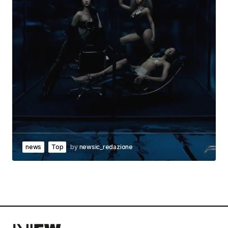
news
Top
by
newsic_redazione