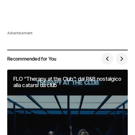
Advertisement
Recommended for You
FLO “Therapy at the Club”: dal R&B nostalgico
alla catarsi da club