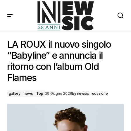
LA ROUX il nuovo singolo “Babyline” e annuncia il
ritorno con l’album Old Flames
LA ROUX il nuovo singolo
“Babyline” e annuncia il
ritorno con l’album Old
Flames
gallery
news
Top
29 Giugno 2026
by
newsic_redazione