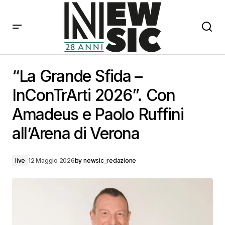
“La Grande Sfida – InConTrArti 2026”. Con Amadeus e
Paolo Ruffini all’Arena di Verona
“La Grande Sfida –
InConTrArti 2026”. Con
Amadeus e Paolo Ruffini
all’Arena di Verona
live
12 Maggio 2026
by
newsic_redazione