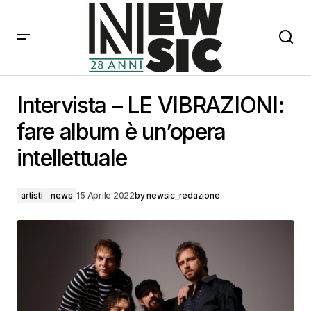
Intervista – LE VIBRAZIONI: fare album è un’opera
intellettuale
Intervista – LE VIBRAZIONI:
fare album è un’opera
intellettuale
artisti
news
15 Aprile 2022
by
newsic_redazione