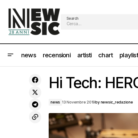
Search
news
recensioni
artisti
chart
playlis
Recensione: EDITORS - In This Light
Hi Tech: HER
and on This Evening
news
13 Novembre 2019
by
newsic_redazione