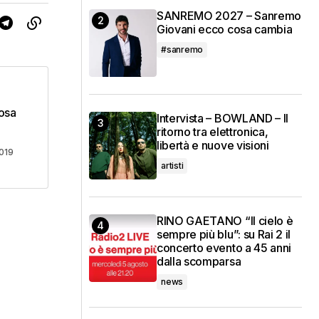
SANREMO 2027 – Sanremo
Giovani ecco cosa cambia
#sanremo
cosa
Intervista – BOWLAND – Il
ritorno tra elettronica,
libertà e nuove visioni
019
artisti
RINO GAETANO “Il cielo è
sempre più blu”: su Rai 2 il
concerto evento a 45 anni
dalla scomparsa
news