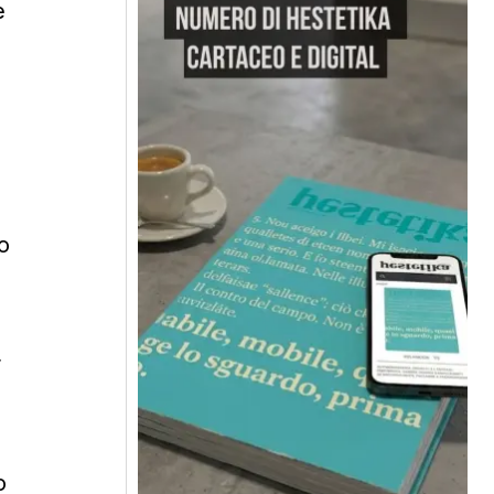
e
o
r
o