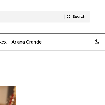
Search
Search
 xcx
Ariana Grande
Video: SUE - Ho capito una cosa
importante