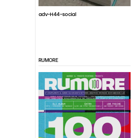
adv-H44-social
RUMORE