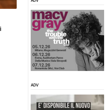
ADV
i
ADV