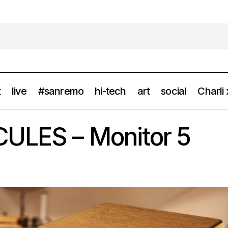
t
live
#sanremo
hi-tech
art
social
Charli
Hi Tech: HERCULES – Monitor 5
news
CULES – Monitor 5