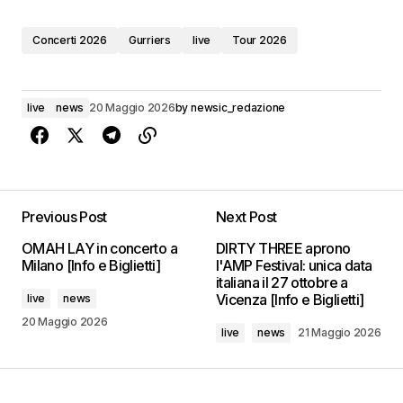
Concerti 2026
Gurriers
live
Tour 2026
live
news
20 Maggio 2026
by
newsic_redazione
Previous Post
Next Post
OMAH LAY in concerto a
DIRTY THREE aprono
Milano [Info e Biglietti]
l'AMP Festival: unica data
italiana il 27 ottobre a
Vicenza [Info e Biglietti]
live
news
20 Maggio 2026
live
news
21 Maggio 2026