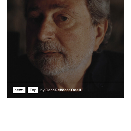
news
Top
by
Elena Rebecca Odelli