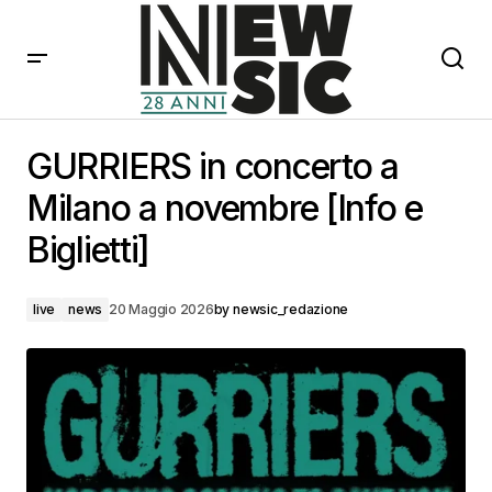
GURRIERS in concerto a Milano a novembre [Info e
Biglietti]
GURRIERS in concerto a
Milano a novembre [Info e
Biglietti]
live
news
20 Maggio 2026
by
newsic_redazione