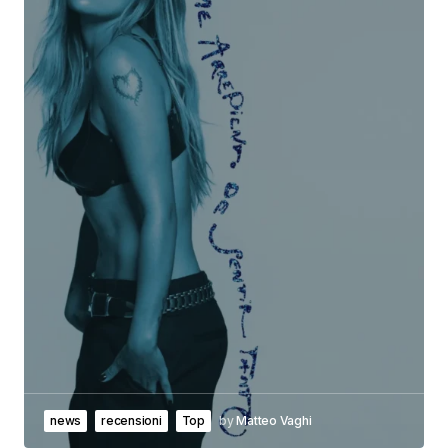
news
recensioni
Top
by
Matteo Vaghi