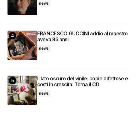
news
FRANCESCO GUCCINI addio al maestro
aveva 86 anni
news
Il lato oscuro del vinile: copie difettose e
costi in crescita. Torna il CD
news