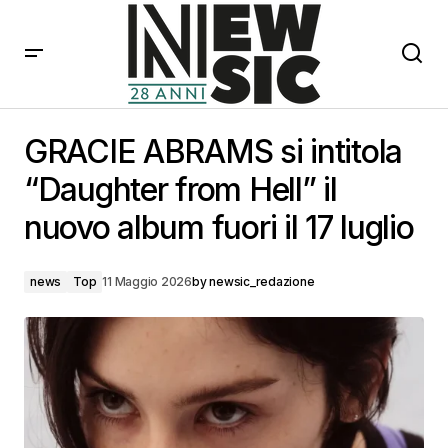
GRACIE ABRAMS si intitola “Daughter from Hell” il
nuovo album fuori il 17 luglio
GRACIE ABRAMS si intitola
“Daughter from Hell” il
nuovo album fuori il 17 luglio
news
Top
11 Maggio 2026
by
newsic_redazione