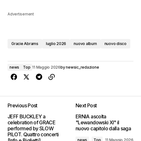
Advertisement
Gracie Abrams
luglio 2026
nuovo album
nuovo disco
news
Top
11 Maggio 2026
by
newsic_redazione
Previous Post
Next Post
JEFF BUCKLEY a
ERNIA ascolta
celebration of GRACE
"Lewandowski XI" il
performed by SLOW
nuovo capitolo dalla saga
PILOT. Quattro concerti
[Info e Biglietti]
news
Top
11 Maggio 2026