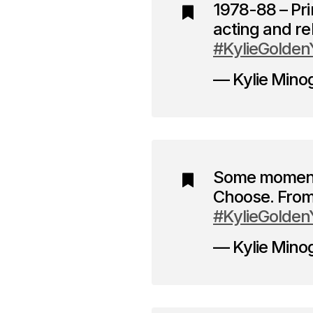
1978-88 – Pri
acting and re
#KylieGolden
— Kylie Mino
Some moments
Choose. From! 
#KylieGolden
— Kylie Mino