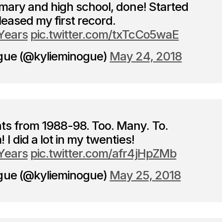
mary and high school, done! Started
leased my first record.
Years
pic.twitter.com/txTcCo5waE
gue (@kylieminogue)
May 24, 2018
 from 1988-98. Too. Many. To.
I did a lot in my twenties!
Years
pic.twitter.com/afr4jHpZMb
gue (@kylieminogue)
May 25, 2018