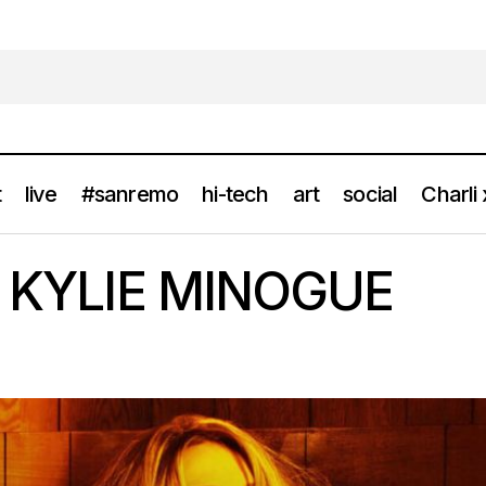
t
live
#sanremo
hi-tech
art
social
Charli
Gallery-story: KYLIE MINOGUE
gallery
y: KYLIE MINOGUE