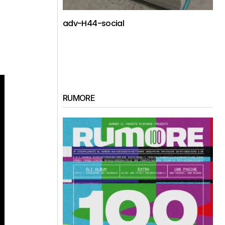
adv-H44-social
RUMORE