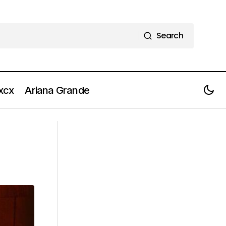
Search
Search
 xcx
Ariana Grande
E.STA.A.TE, il nuovo singolo di Laura
Pausini