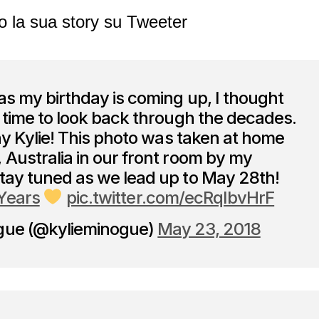
o la sua story su Tweeter
 as my birthday is coming up, I thought
d time to look back through the decades.
tiny Kylie! This photo was taken at home
 Australia in our front room by my
tay tuned as we lead up to May 28th!
Years
pic.twitter.com/ecRqIbvHrF
gue (@kylieminogue)
May 23, 2018