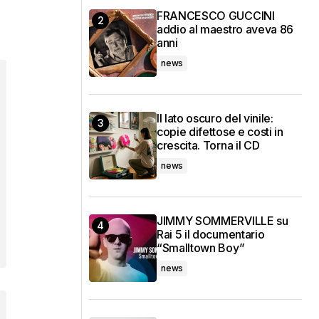
FRANCESCO GUCCINI
addio al maestro aveva 86
anni
news
Il lato oscuro del vinile:
copie difettose e costi in
crescita. Torna il CD
news
JIMMY SOMMERVILLE su
Rai 5 il documentario
“Smalltown Boy”
news