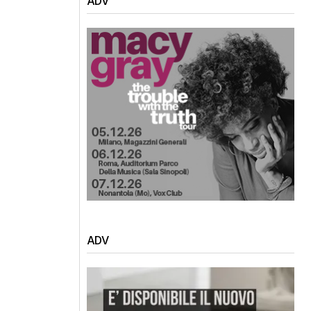
ADV
ADV