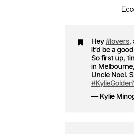
Ecc
Hey
#lovers
,
it’d be a goo
So first up, 
in Melbourne,
Uncle Noel. S
#KylieGolden
— Kylie Mino