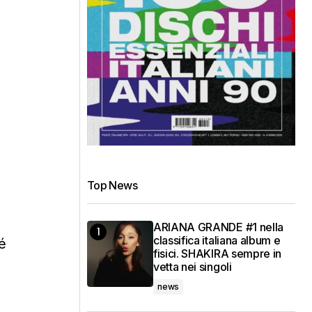
Top News
,
ARIANA GRANDE #1 nella
classifica italiana album e
sé
fisici. SHAKIRA sempre in
vetta nei singoli
news