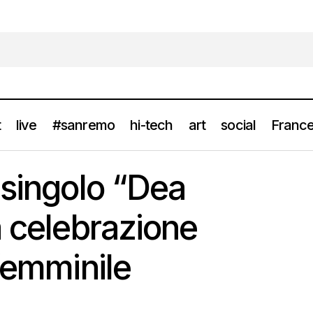
t
live
#sanremo
hi-tech
art
social
France
A il nuovo singolo “Dea Saffica” è una celebrazione dell’univers
 singolo “Dea
a celebrazione
 femminile