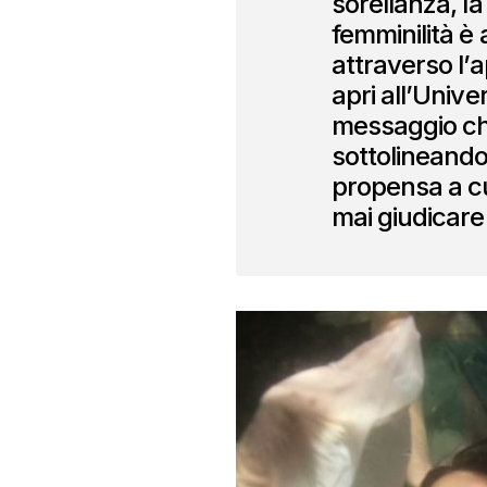
sorellanza, la 
femminilità è 
attraverso l’a
apri all’Univer
messaggio ch
sottolineando
propensa a c
mai giudicare 