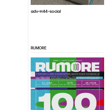
adv-H44-social
RUMORE