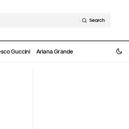
Search
Search
sco Guccini
Ariana Grande
THE SMILE, PULP, THE JESUS AND MARY
o femminile
CHAIN la super line up del Medimex
2024 di Taranto [Info e Biglietti]