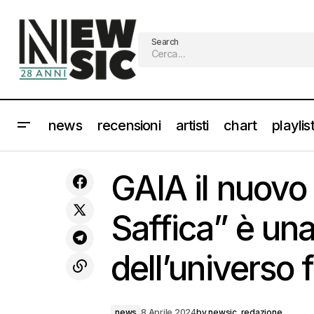
Search
news
recensioni
artisti
chart
playlis
MALIKA AYANE il nuovo singolo
GAI
news
GAIA il nuovo
“Sottosopra”
Saffica” è un
dell’universo
news
8 Aprile 2024
by
newsic_redazione