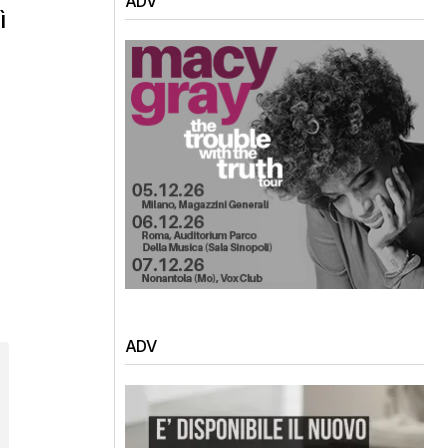
ADV
ì
ADV