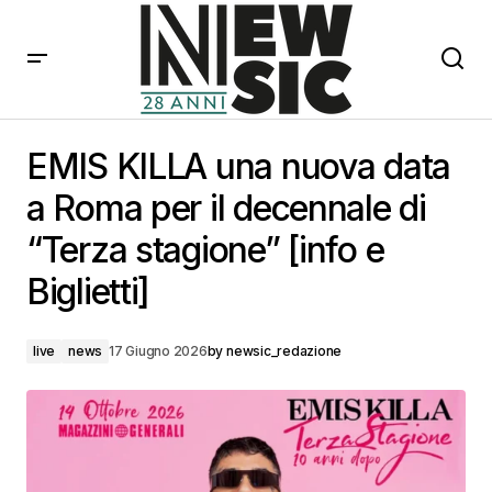
EMIS KILLA una nuova data a Roma per il decennale
di “Terza stagione” [info e Biglietti]
EMIS KILLA una nuova data
a Roma per il decennale di
“Terza stagione” [info e
Biglietti]
live
news
17 Giugno 2026
by
newsic_redazione