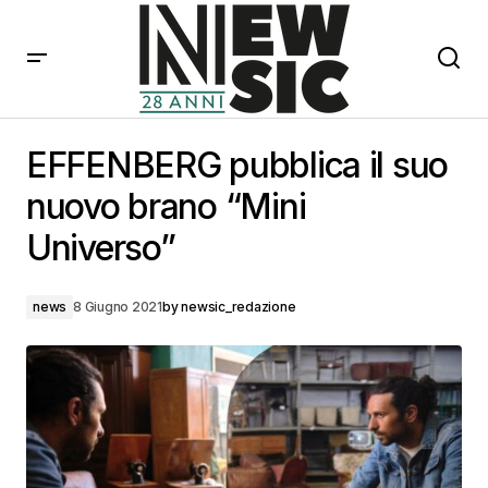
EFFENBERG pubblica il suo nuovo brano “Mini
Universo”
EFFENBERG pubblica il suo
nuovo brano “Mini
Universo”
news
8 Giugno 2021
by
newsic_redazione