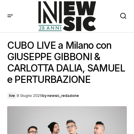
CUBO LIVE a Milano con GIUSEPPE GIBBONI &
CARLOTTA DALIA, SAMUEL e PERTURBAZIONE
CUBO LIVE a Milano con
GIUSEPPE GIBBONI &
CARLOTTA DALIA, SAMUEL
e PERTURBAZIONE
live
8 Giugno 2026
by
newsic_redazione