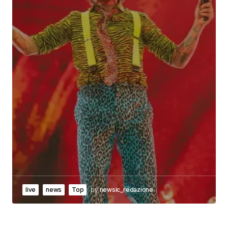
live
news
Top
by
newsic_redazione