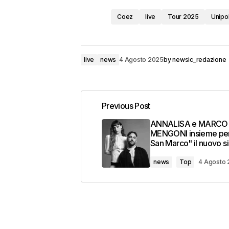
Coez
live
Tour 2025
Unipo
live
news
4 Agosto 2025
by
newsic_redazione
Previous Post
ANNALISA e MARCO
MENGONI insieme per
San Marco" il nuovo s
news
Top
4 Agosto