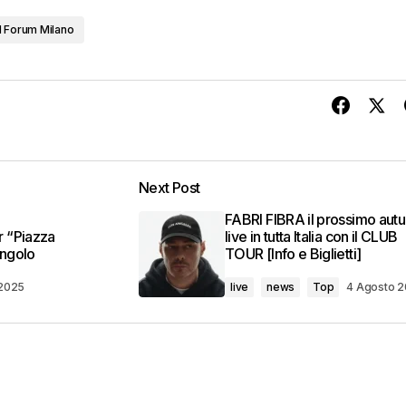
l Forum Milano
Next Post
FABRI FIBRA il prossimo aut
 “Piazza
live in tutta Italia con il CLUB
ingolo
TOUR [Info e Biglietti]
 2025
live
news
Top
4 Agosto 