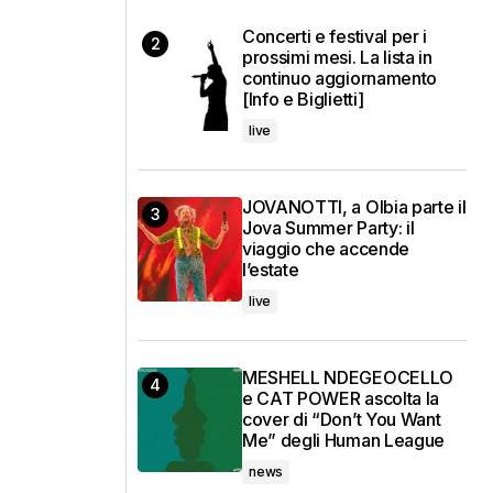
Concerti e festival per i
prossimi mesi. La lista in
continuo aggiornamento
[Info e Biglietti]
live
JOVANOTTI, a Olbia parte il
Jova Summer Party: il
viaggio che accende
l’estate
live
MESHELL NDEGEOCELLO
e CAT POWER ascolta la
cover di “Don’t You Want
Me” degli Human League
news