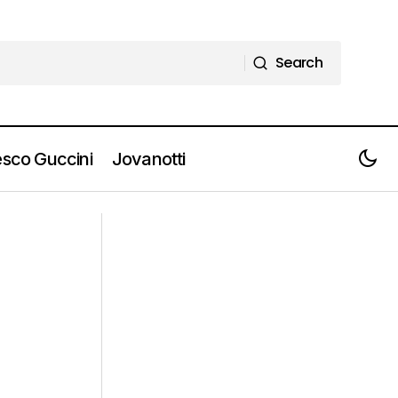
Search
Search
sco Guccini
Jovanotti
FABRI FIBRA il prossimo autunno live in
 e Biglietti]
tutta Italia con il CLUB TOUR [Info e
Biglietti]