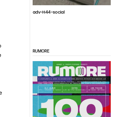
adv-H44-social
o
RUMORE
e
e