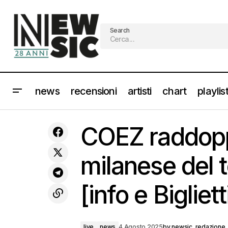
Search
news
recensioni
artisti
chart
playlis
ANNALISA e MARCO MENGONI insieme
per “Piazza San Marco" il nuovo
live
news
COEZ raddopp
singolo
milanese del t
[info e Bigliett
live
news
4 Agosto 2025
by
newsic_redazione