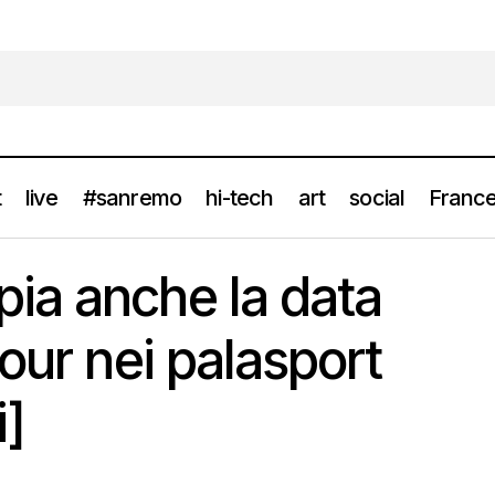
t
live
#sanremo
hi-tech
art
social
France
COEZ raddoppia anche la data milanese del tour nei palasport [info
ia anche la data
our nei palasport
i]