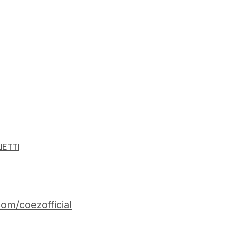
IETTI
om/coezofficial