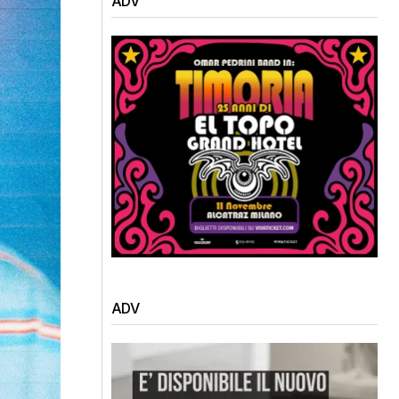
ADV
ADV