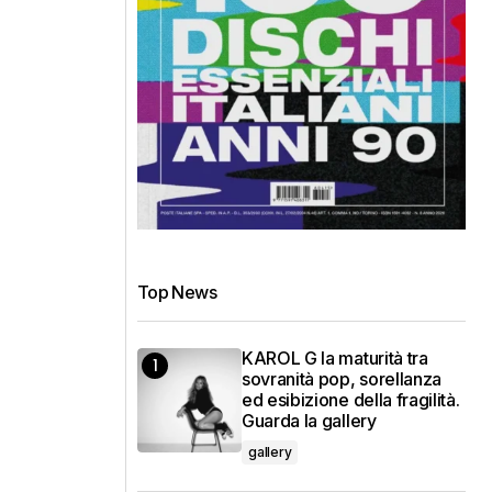
Top News
KAROL G la maturità tra
sovranità pop, sorellanza
ed esibizione della fragilità.
Guarda la gallery
gallery