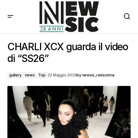
CHARLI XCX guarda il video di “SS26”
CHARLI XCX guarda il video
di “SS26”
gallery
news
Top
22 Maggio 2026
by
newsic_redazione