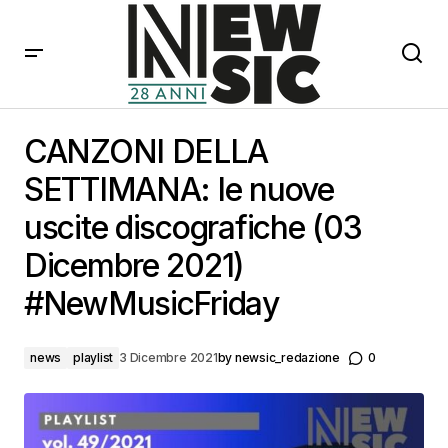
CANZONI DELLA SETTIMANA: le nuove uscite
discografiche (03 Dicembre 2021) #NewMusicFriday
CANZONI DELLA
SETTIMANA: le nuove
uscite discografiche (03
Dicembre 2021)
#NewMusicFriday
news
playlist
3 Dicembre 2021
by
newsic_redazione
0