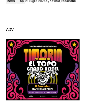
news
Top
21 Luglio 2025
by
newsic_redazione
ADV