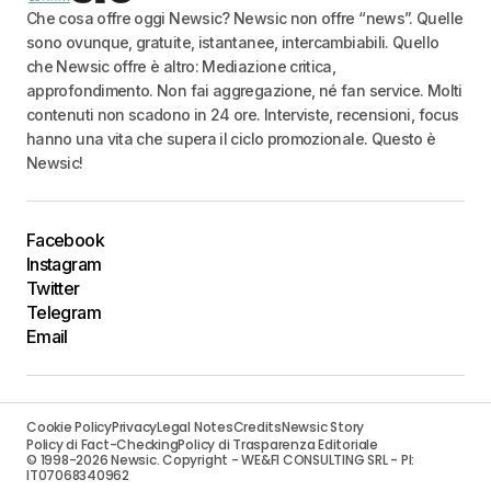
Che cosa offre oggi Newsic? Newsic non offre “news”. Quelle
sono ovunque, gratuite, istantanee, intercambiabili. Quello
che Newsic offre è altro: Mediazione critica,
approfondimento. Non fai aggregazione, né fan service. Molti
contenuti non scadono in 24 ore. Interviste, recensioni, focus
hanno una vita che supera il ciclo promozionale. Questo è
Newsic!
Facebook
Instagram
Twitter
Telegram
Email
Cookie Policy
Privacy
Legal Notes
Credits
Newsic Story
Policy di Fact-Checking
Policy di Trasparenza Editoriale
© 1998-2026 Newsic. Copyright - WE&FI CONSULTING SRL - PI:
IT07068340962