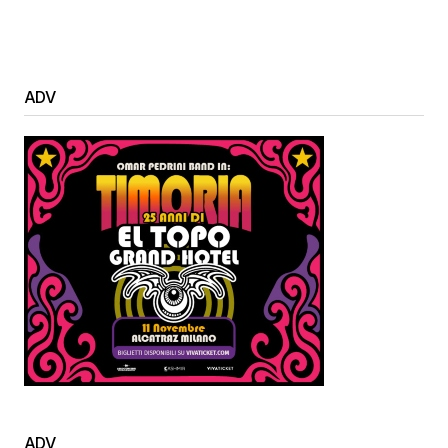
ADV
ADV