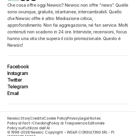
Che cosa offre oggi Newsic? Newsic non offre “news”. Quelle
sono ovunque, gratuite, istantanee, intercambiabili. Quello
che Newsic offre è altro: Mediazione critica,
approfondimento. Non fai aggregazione, né fan service. Molti
contenuti non scadono in 24 ore. Interviste, recensioni, focus
hanno una vita che supera il ciclo promozionale. Questo è
Newsic!
Facebook
Instagram
Twitter
Telegram
Email
Newsic Story
Credits
Cookie Policy
Privacy
Legal Notes
Policy di Fact-Checking
Policy di Trasparenza Editoriale
Policy sull’utilizzo dell’AI
© 1998-2026 Newsic. Copyright - WE&FI CONSULTING SRL - PI: