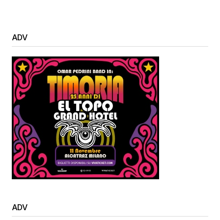
ADV
ADV