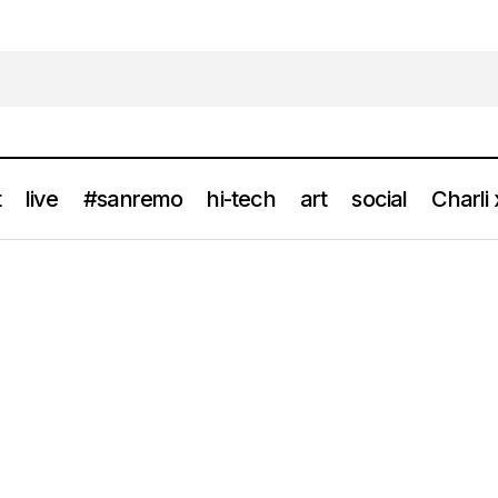
t
live
#sanremo
hi-tech
art
social
Charli