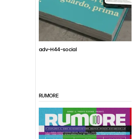
adv-H44-social
RUMORE