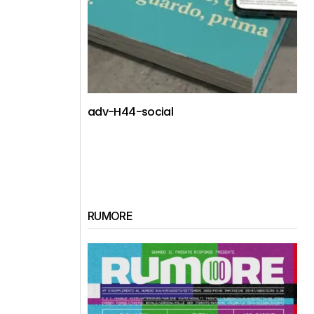
adv-H44-social
RUMORE