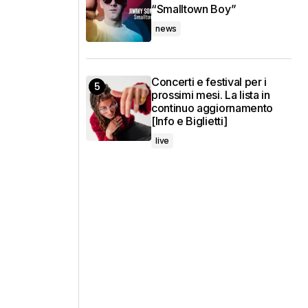
“Smalltown Boy”
news
Concerti e festival per i
prossimi mesi. La lista in
continuo aggiornamento
[Info e Biglietti]
live