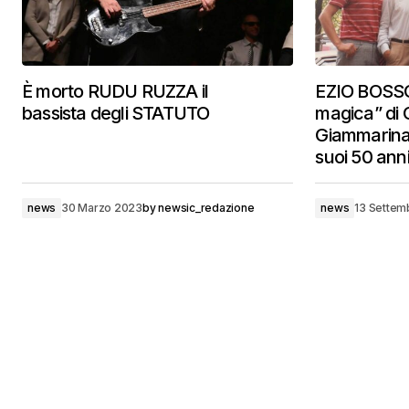
È morto RUDU RUZZA il
EZIO BOSSO
bassista degli STATUTO
magica” di 
Giammarinar
suoi 50 ann
news
30 Marzo 2023
by
newsic_redazione
news
13 Settem