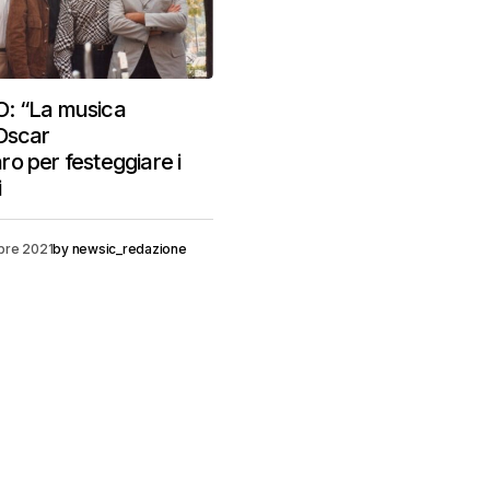
: “La musica
Oscar
o per festeggiare i
i
bre 2021
by
newsic_redazione