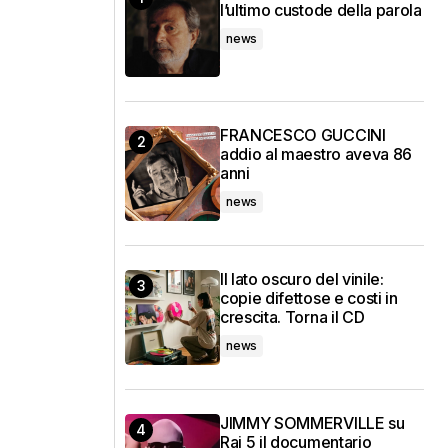
l’ultimo custode della parola
news
FRANCESCO GUCCINI
addio al maestro aveva 86
anni
news
Il lato oscuro del vinile:
copie difettose e costi in
crescita. Torna il CD
news
JIMMY SOMMERVILLE su
Rai 5 il documentario