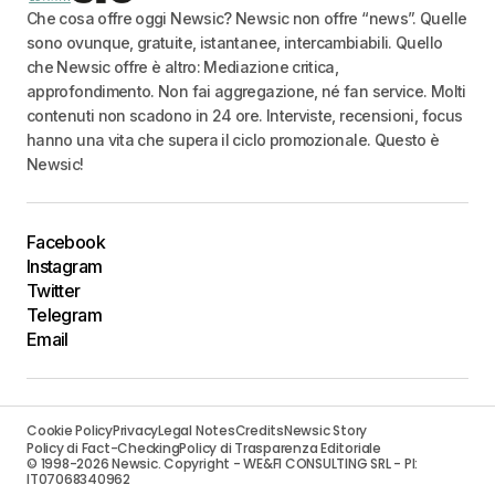
Che cosa offre oggi Newsic? Newsic non offre “news”. Quelle
sono ovunque, gratuite, istantanee, intercambiabili. Quello
che Newsic offre è altro: Mediazione critica,
approfondimento. Non fai aggregazione, né fan service. Molti
contenuti non scadono in 24 ore. Interviste, recensioni, focus
hanno una vita che supera il ciclo promozionale. Questo è
Newsic!
Facebook
Instagram
Twitter
Telegram
Email
Cookie Policy
Privacy
Legal Notes
Credits
Newsic Story
Policy di Fact-Checking
Policy di Trasparenza Editoriale
© 1998-2026 Newsic. Copyright - WE&FI CONSULTING SRL - PI:
IT07068340962