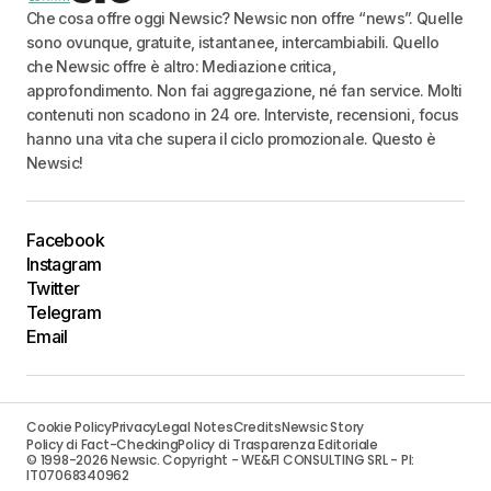
Che cosa offre oggi Newsic? Newsic non offre “news”. Quelle
sono ovunque, gratuite, istantanee, intercambiabili. Quello
che Newsic offre è altro: Mediazione critica,
approfondimento. Non fai aggregazione, né fan service. Molti
contenuti non scadono in 24 ore. Interviste, recensioni, focus
hanno una vita che supera il ciclo promozionale. Questo è
Newsic!
Facebook
Instagram
Twitter
Telegram
Email
Cookie Policy
Privacy
Legal Notes
Credits
Newsic Story
Policy di Fact-Checking
Policy di Trasparenza Editoriale
© 1998-2026 Newsic. Copyright - WE&FI CONSULTING SRL - PI:
IT07068340962