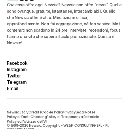
Che cosa offre oggi Newsic? Newsic non offre “news”. Quelle
sono ovunque, gratuite, istantanee, intercambiabili. Quello
che Newsic offre è altro: Mediazione critica,
approfondimento. Non fai aggregazione, né fan service. Molti
contenuti non scadono in 24 ore. Interviste, recensioni, focus
hanno una vita che supera il ciclo promozionale. Questo è
Newsic!
Facebook
Instagram
Twitter
Telegram
Email
Newsic Story
Credits
Cookie Policy
Privacy
Legal Notes
Policy di Fact-Checking
Policy di Trasparenza Editoriale
Policy sull’utilizzo dell’AI
© 1998-2026 Newsic. Copyright - WE&FI CONSULTING SRL - PI: