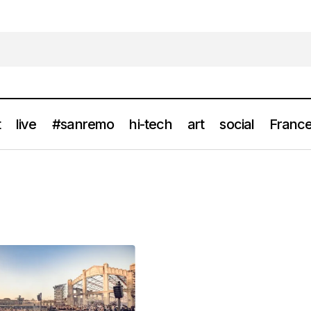
t
live
#sanremo
hi-tech
art
social
France