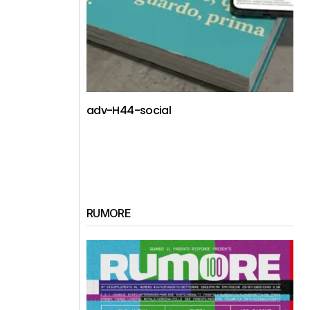
adv-H44-social
RUMORE