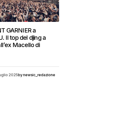
T GARNIER a
II top del djing a
ll’ex Macello di
uglio 2025
by
newsic_redazione