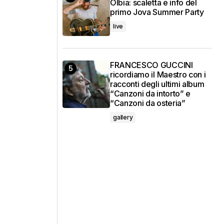
Olbia: scaletta e info del
primo Jova Summer Party
live
FRANCESCO GUCCINI
ricordiamo il Maestro con i
racconti degli ultimi album
“Canzoni da intorto” e
“Canzoni da osteria”
gallery