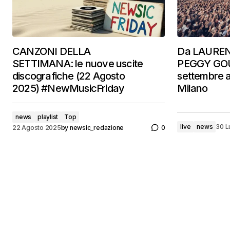
CANZONI DELLA
Da LAUREN
SETTIMANA: le nuove uscite
PEGGY GOU. 
discografiche (22 Agosto
settembre a
2025) #NewMusicFriday
Milano
news
playlist
Top
live
news
30 L
22 Agosto 2025
by
newsic_redazione
0