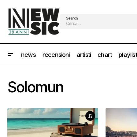
Search
news
recensioni
artisti
chart
playlis
Solomun