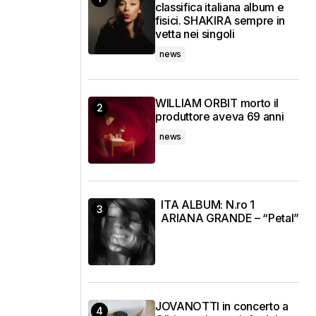
classifica italiana album e
fisici. SHAKIRA sempre in
vetta nei singoli
news
WILLIAM ORBIT morto il
produttore aveva 69 anni
news
ITA ALBUM: N.ro 1
ARIANA GRANDE – “Petal”
JOVANOTTI in concerto a