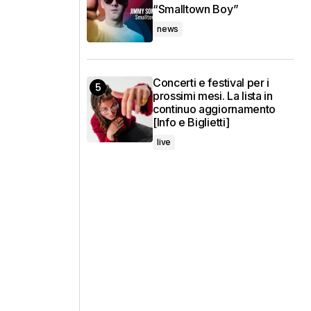
“Smalltown Boy”
news
Concerti e festival per i
prossimi mesi. La lista in
continuo aggiornamento
[Info e Biglietti]
live