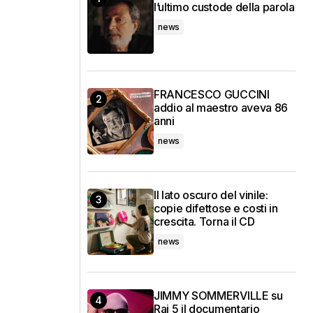
l’ultimo custode della parola
news
FRANCESCO GUCCINI
addio al maestro aveva 86
anni
news
Il lato oscuro del vinile:
copie difettose e costi in
crescita. Torna il CD
news
JIMMY SOMMERVILLE su
Rai 5 il documentario