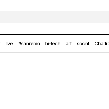
t
live
#sanremo
hi-tech
art
social
Charli