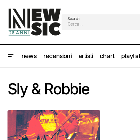
Search
news
recensioni
artisti
chart
playlis
Sly & Robbie