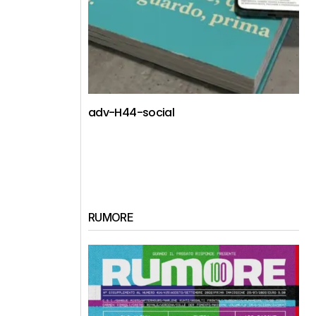
adv-H44-social
RUMORE