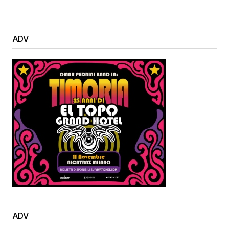
ADV
ADV