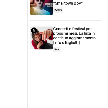
“Smalltown Boy”
news
Concerti e festival per i
prossimi mesi. La lista in
continuo aggiornamento
[Info e Biglietti]
live