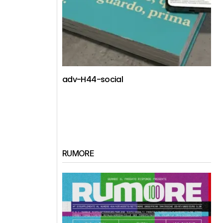
adv-H44-social
RUMORE