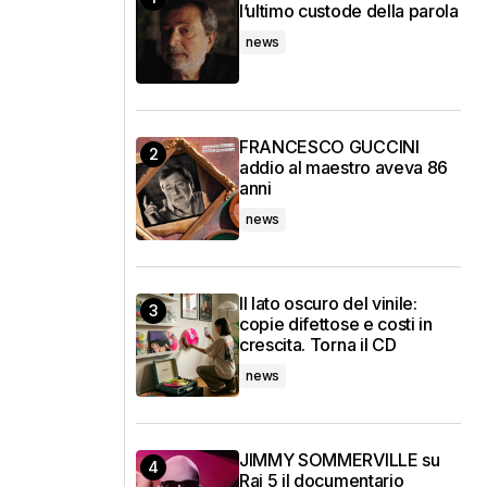
l’ultimo custode della parola
news
FRANCESCO GUCCINI
addio al maestro aveva 86
anni
news
Il lato oscuro del vinile:
copie difettose e costi in
crescita. Torna il CD
news
JIMMY SOMMERVILLE su
Rai 5 il documentario