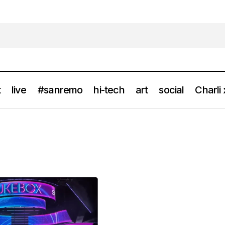
t
live
#sanremo
hi-tech
art
social
Charli