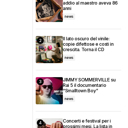
addio al maestro aveva 86
anni
news
Il lato oscuro del vinile:
copie difettose e costi in
crescita. Torna il CD
news
JIMMY SOMMERVILLE su
Rai 5 il documentario
“Smalltown Boy”
news
Concerti e festival per i
prossimi mesi. La lista in