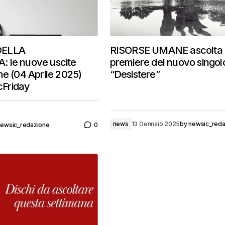
DELLA
RISORSE UMANE ascolta 
 le nuove uscite
premiere del nuovo singol
he (04 Aprile 2025)
“Desistere”
Friday
news
13 Gennaio 2025
by
newsic_reda
newsic_redazione
0