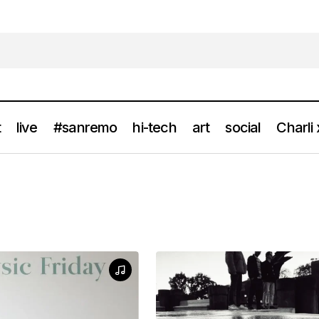
t
live
#sanremo
hi-tech
art
social
Charli