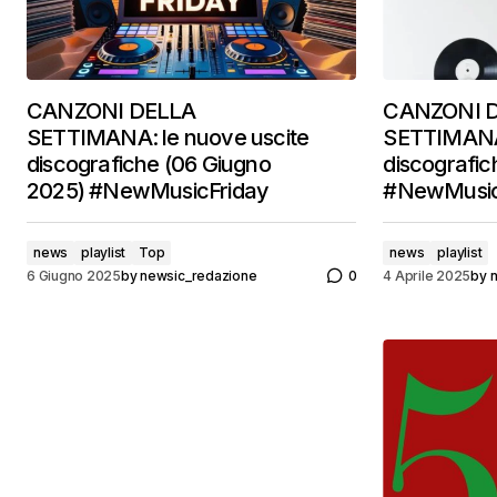
CANZONI DELLA
CANZONI 
SETTIMANA: le nuove uscite
SETTIMANA:
discografiche (06 Giugno
discografic
2025) #NewMusicFriday
#NewMusic
news
playlist
Top
news
playlist
6 Giugno 2025
by
newsic_redazione
0
4 Aprile 2025
by