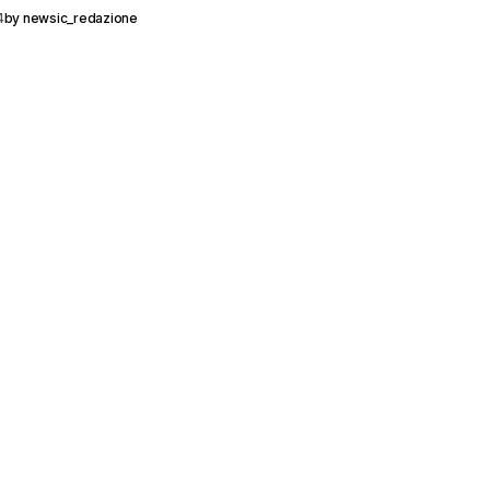
4
by
newsic_redazione