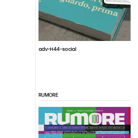
adv-H44-social
RUMORE