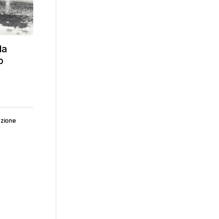
la
o
zione