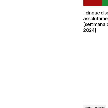
I cinque dis
assolutame
[settimana 
2024]
news
playlist