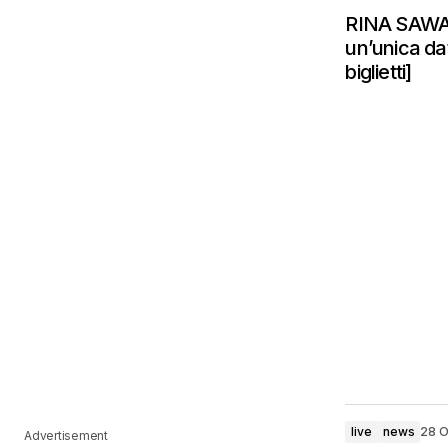
RINA SAWAY
un’unica da
biglietti]
live
news
28 O
Advertisement