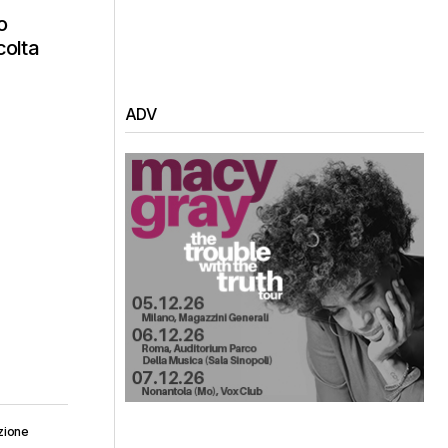
o
colta
ADV
zione