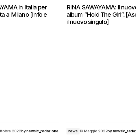
AMA in Italia per
RINA SAWAYAMA: il nuov
ta a Milano [Info e
album “Hold The Girl”. [As
il nuovo singolo]
ttobre 2022
by
newsic_redazione
news
19 Maggio 2022
by
newsic_reda