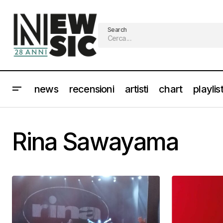
Search
news
recensioni
artisti
chart
playlis
Rina Sawayama