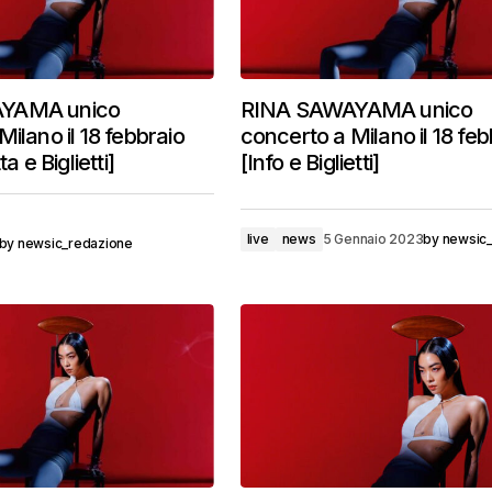
YAMA unico
RINA SAWAYAMA unico
ilano il 18 febbraio
concerto a Milano il 18 feb
ta e Biglietti]
[Info e Biglietti]
live
news
5 Gennaio 2023
by
newsic
by
newsic_redazione