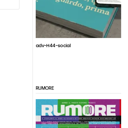
adv-H44-social
RUMORE