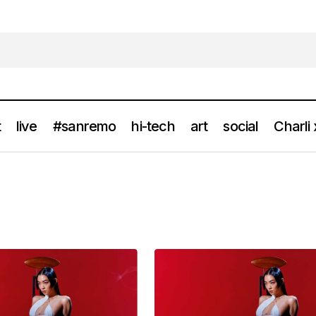
t
live
#sanremo
hi-tech
art
social
Charli