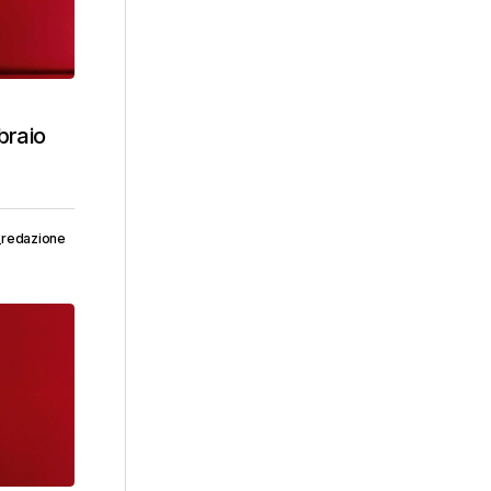
braio
_redazione