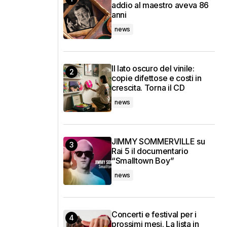
addio al maestro aveva 86
anni
news
Il lato oscuro del vinile:
copie difettose e costi in
crescita. Torna il CD
news
JIMMY SOMMERVILLE su
Rai 5 il documentario
“Smalltown Boy”
news
Concerti e festival per i
prossimi mesi. La lista in