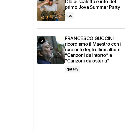
Olbia: scaletta e info del
primo Jova Summer Party
live
FRANCESCO GUCCINI
ricordiamo il Maestro con i
racconti degli ultimi album
“Canzoni da intorto” e
“Canzoni da osteria”
gallery