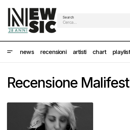
Search
news
recensioni
artisti
chart
playlis
Recensione Malifes