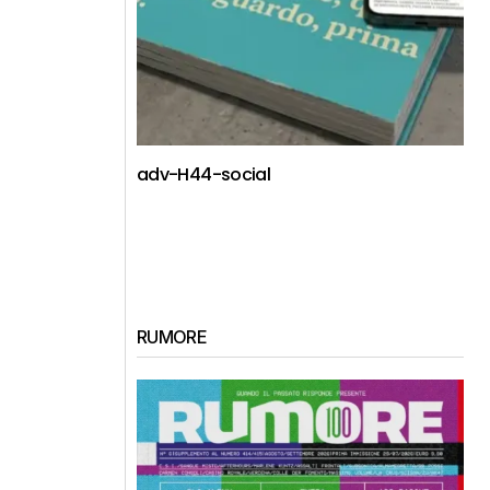
adv-H44-social
RUMORE