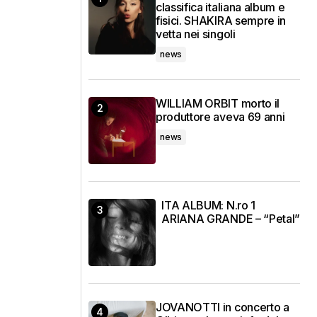
classifica italiana album e
fisici. SHAKIRA sempre in
vetta nei singoli
news
WILLIAM ORBIT morto il
produttore aveva 69 anni
news
ITA ALBUM: N.ro 1
ARIANA GRANDE – “Petal”
JOVANOTTI in concerto a