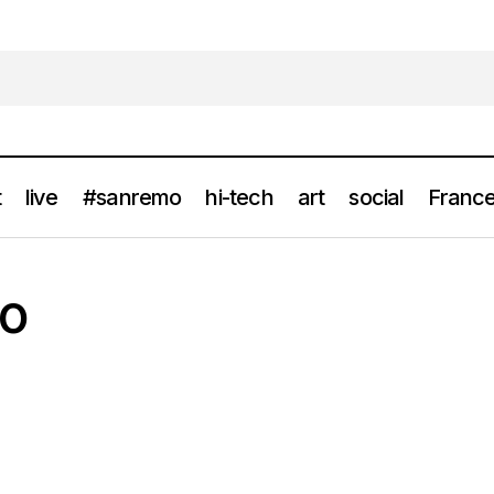
t
live
#sanremo
hi-tech
art
social
France
to