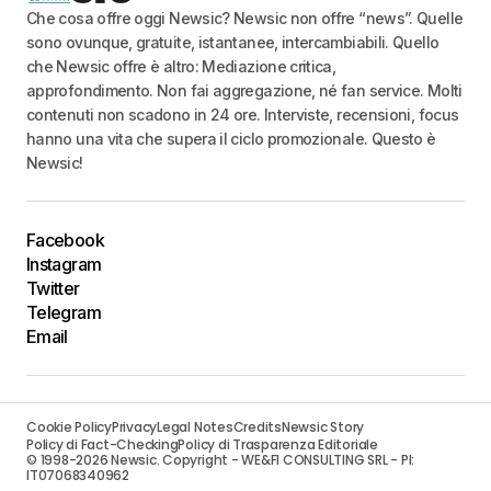
Che cosa offre oggi Newsic? Newsic non offre “news”. Quelle
sono ovunque, gratuite, istantanee, intercambiabili. Quello
che Newsic offre è altro: Mediazione critica,
approfondimento. Non fai aggregazione, né fan service. Molti
contenuti non scadono in 24 ore. Interviste, recensioni, focus
hanno una vita che supera il ciclo promozionale. Questo è
Newsic!
Facebook
Instagram
Twitter
Telegram
Email
Cookie Policy
Privacy
Legal Notes
Credits
Newsic Story
Policy di Fact-Checking
Policy di Trasparenza Editoriale
© 1998-2026 Newsic. Copyright - WE&FI CONSULTING SRL - PI:
IT07068340962